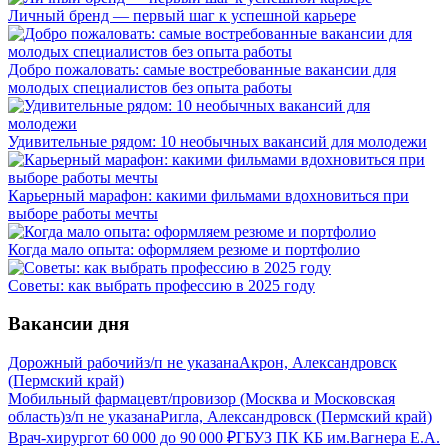
Личный бренд — первый шаг к успешной карьере
Добро пожаловать: самые востребованные вакансии для
молодых специалистов без опыта работы
Удивительные рядом: 10 необычных вакансий для молодежи
Карьерный марафон: какими фильмами вдохновиться при
выборе работы мечты
Когда мало опыта: оформляем резюме и портфолио
Советы: как выбрать профессию в 2025 году
Вакансии дня
Дорожный рабочий
з/п не указана
Акрон, Александровск
(Пермский край)
Мобильный фармацевт/провизор (Москва и Московская
область)
з/п не указана
Ригла, Александровск (Пермский край)
Врач-хирург
от
60 000
до
90 000
₽
ГБУЗ ПК КБ им.Вагнера Е.А.