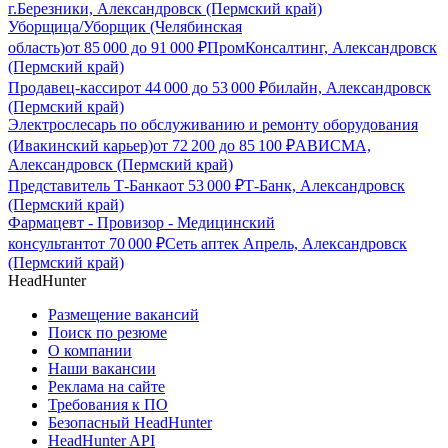
г.Березники, Александровск (Пермский край)
Уборщица/Уборщик (Челябинская
область)
от
85 000
до
91 000
₽
ПромКонсалтинг, Александровск
(Пермский край)
Продавец-кассир
от
44 000
до
53 000
₽
билайн, Александровск
(Пермский край)
Электрослесарь по обслуживанию и ремонту оборудования
(Ивакинский карьер)
от
72 200
до
85 100
₽
АВИСМА,
Александровск (Пермский край)
Представитель Т-Банка
от
53 000
₽
Т-Банк, Александровск
(Пермский край)
Фармацевт - Провизор - Медицинский
консультант
от
70 000
₽
Сеть аптек Апрель, Александровск
(Пермский край)
HeadHunter
Размещение вакансий
Поиск по резюме
О компании
Наши вакансии
Реклама на сайте
Требования к ПО
Безопасный HeadHunter
HeadHunter API