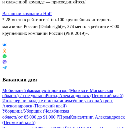
и слаженной команде — присоединяйтесь!
Вакансии компании Hoff
* 28 место в рейтинге «Топ-100 крупнейших интернет-
магазинов России (DataInsight)», 374 место в рейтинге «500
крупнейших компаний России (РБК 2019)».
Вакансии дня
Мобильный фармацевт/провизор (Москва и Московская
область)
з/п не указана
Ригла, Александровск (Пермский край)
Инженер по наладке и испытаниям
з/п не указана
Акрон,
Александровск (Пермский край)
Уборщица/Уборщик (Челябинская
область)
от
85 000
до
91 000
₽
ПромКонсалтинг, Александровск
(Пермский край)