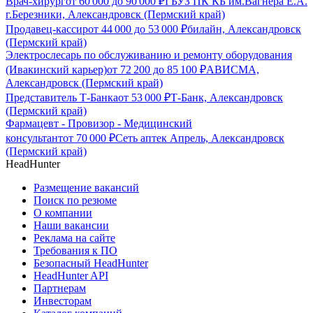
Врач-хирург
от
60 000
до
90 000
₽
ГБУЗ ПК КБ им.Вагнера Е.А.
г.Березники, Александровск (Пермский край)
Продавец-кассир
от
44 000
до
53 000
₽
билайн, Александровск
(Пермский край)
Электрослесарь по обслуживанию и ремонту оборудования
(Ивакинский карьер)
от
72 200
до
85 100
₽
АВИСМА,
Александровск (Пермский край)
Представитель Т-Банка
от
53 000
₽
Т-Банк, Александровск
(Пермский край)
Фармацевт - Провизор - Медицинский
консультант
от
70 000
₽
Сеть аптек Апрель, Александровск
(Пермский край)
HeadHunter
Размещение вакансий
Поиск по резюме
О компании
Наши вакансии
Реклама на сайте
Требования к ПО
Безопасный HeadHunter
HeadHunter API
Партнерам
Инвесторам