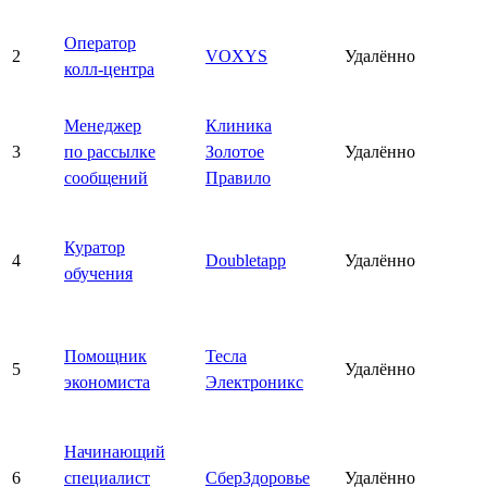
Оператор
2
VOXYS
Удалённо
колл-центра
Менеджер
Клиника
3
по рассылке
Золотое
Удалённо
сообщений
Правило
Куратор
4
Doubletapp
Удалённо
обучения
Помощник
Тесла
5
Удалённо
экономиста
Электроникс
Начинающий
6
специалист
СберЗдоровье
Удалённо