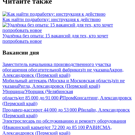
Читайте также
Как найти подработку: инструкция к действию
Удалёнка без опыта: 15 вакансий для тех, кто хочет
попробовать новое
Вакансии дня
Заместитель начальника производственного участка
обогащения обогатительной фабрики
з/п не указана
Акрон,
Александровск (Пермский край)
Мобильный аптекарь (Москва и Московская область)
з/п не
указана
Ригла, Александровск (Пермский край)
Уборщица/Уборщик (Челябинская
область)
от
85 000
до
91 000
₽
ПромКонсалтинг, Александровск
(Пермский край)
Продавец-кассир
от
44 000
до
53 000
₽
билайн, Александровск
(Пермский край)
Электрослесарь по обслуживанию и ремонту оборудования
(Ивакинский карьер)
от
72 200
до
85 100
₽
АВИСМА,
Александровск (Пермский край)