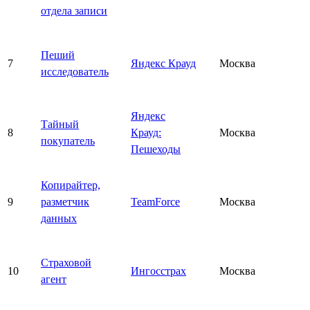
отдела записи
Пеший
7
Яндекс Крауд
Москва
исследователь
Яндекс
Тайный
8
Крауд:
Москва
покупатель
Пешеходы
Копирайтер,
9
разметчик
TeamForce
Москва
данных
Страховой
10
Ингосстрах
Москва
агент