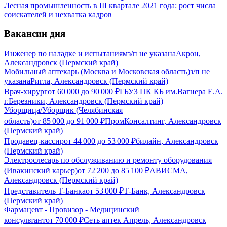
Лесная промышленность в III квартале 2021 года: рост числа
соискателей и нехватка кадров
Вакансии дня
Инженер по наладке и испытаниям
з/п не указана
Акрон,
Александровск (Пермский край)
Мобильный аптекарь (Москва и Московская область)
з/п не
указана
Ригла, Александровск (Пермский край)
Врач-хирург
от
60 000
до
90 000
₽
ГБУЗ ПК КБ им.Вагнера Е.А.
г.Березники, Александровск (Пермский край)
Уборщица/Уборщик (Челябинская
область)
от
85 000
до
91 000
₽
ПромКонсалтинг, Александровск
(Пермский край)
Продавец-кассир
от
44 000
до
53 000
₽
билайн, Александровск
(Пермский край)
Электрослесарь по обслуживанию и ремонту оборудования
(Ивакинский карьер)
от
72 200
до
85 100
₽
АВИСМА,
Александровск (Пермский край)
Представитель Т-Банка
от
53 000
₽
Т-Банк, Александровск
(Пермский край)
Фармацевт - Провизор - Медицинский
консультант
от
70 000
₽
Сеть аптек Апрель, Александровск