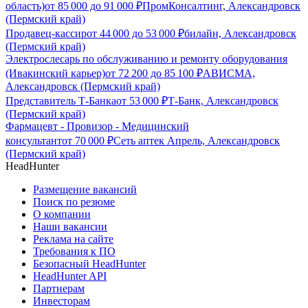
область)
от
85 000
до
91 000
₽
ПромКонсалтинг, Александровск
(Пермский край)
Продавец-кассир
от
44 000
до
53 000
₽
билайн, Александровск
(Пермский край)
Электрослесарь по обслуживанию и ремонту оборудования
(Ивакинский карьер)
от
72 200
до
85 100
₽
АВИСМА,
Александровск (Пермский край)
Представитель Т-Банка
от
53 000
₽
Т-Банк, Александровск
(Пермский край)
Фармацевт - Провизор - Медицинский
консультант
от
70 000
₽
Сеть аптек Апрель, Александровск
(Пермский край)
HeadHunter
Размещение вакансий
Поиск по резюме
О компании
Наши вакансии
Реклама на сайте
Требования к ПО
Безопасный HeadHunter
HeadHunter API
Партнерам
Инвесторам