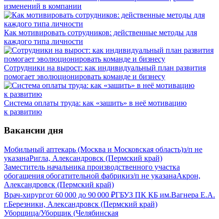
изменений в компании
Как мотивировать сотрудников: действенные методы для
каждого типа личности
Сотрудники на вырост: как индивидуальный план развития
помогает эволюционировать команде и бизнесу
Система оплаты труда: как «зашить» в неё мотивацию
к развитию
Вакансии дня
Мобильный аптекарь (Москва и Московская область)
з/п не
указана
Ригла, Александровск (Пермский край)
Заместитель начальника производственного участка
обогащения обогатительной фабрики
з/п не указана
Акрон,
Александровск (Пермский край)
Врач-хирург
от
60 000
до
90 000
₽
ГБУЗ ПК КБ им.Вагнера Е.А.
г.Березники, Александровск (Пермский край)
Уборщица/Уборщик (Челябинская