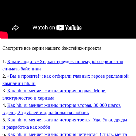
Смотрите все серии нашего бэкстейдж-проекта:
1.
Какие люди в «Хедхантервуде»: почему job-сервис стал
снимать байопики
2.
«Вы в проекте!»: как отбирали главных героев рекламной
кампании hh. ru
3.
Как hh. ru меняет жизнь: история первая. Море,
электричество и харизма
4.
Как hh. ru меняет жизнь: история вторая. 30 000 шагов
в день, 25 дублей и одна большая любовь
5.
Как hh. ru меняет жизнь: история третья. Удалёнка, дреды
и разработка как хобби
6.
Как hh. ru меняет жизнь: история четвёртая. Стиль, мечта