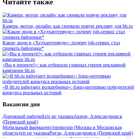
Читайте также
Камера, мотор, онлайн: как снимали новую рекламу для hh.ru
Какие люди в «Хедхантервуде»: почему job-сервис стал
снимать байопики*
«Вы в проекте!»: как отбирали главных героев рекламной
кампании hh.ru
«В hh.ru работают волшебники»: блиц-интервью победителей
конкурса реальных историй
Вакансии дня
Дорожный рабочий
з/п не указана
Акрон, Александровск
(Пермский край)
Мобильный фармацевт/провизор (Москва и Московская
область)
з/п не указана
Ригла, Александровск (Пермский край)