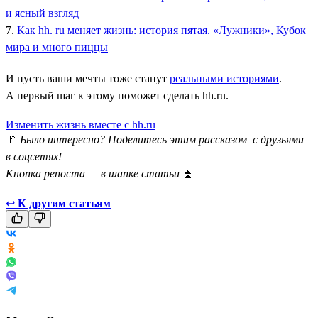
и ясный взгляд
7.
Как hh. ru меняет жизнь: история пятая. «Лужники», Кубок
мира и много пиццы
И пусть ваши мечты тоже станут
реальными историями
.
А первый шаг к этому поможет сделать hh.ru.
Изменить жизнь вместе с hh.ru
🚩
Было интересно? Поделитесь этим рассказом с друзьями
в соцсетях!
Кнопка репоста — в шапке статьи
⏫
↩
К другим статьям