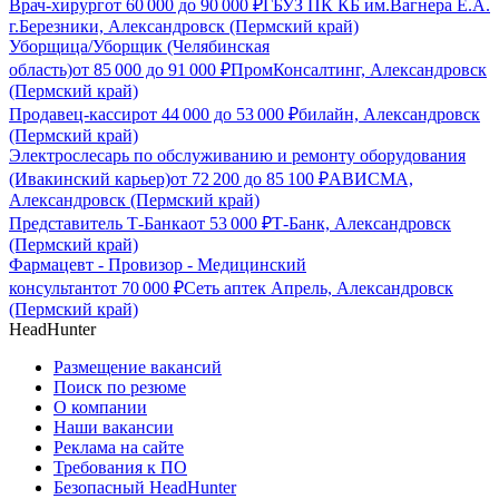
Врач-хирург
от
60 000
до
90 000
₽
ГБУЗ ПК КБ им.Вагнера Е.А.
г.Березники, Александровск (Пермский край)
Уборщица/Уборщик (Челябинская
область)
от
85 000
до
91 000
₽
ПромКонсалтинг, Александровск
(Пермский край)
Продавец-кассир
от
44 000
до
53 000
₽
билайн, Александровск
(Пермский край)
Электрослесарь по обслуживанию и ремонту оборудования
(Ивакинский карьер)
от
72 200
до
85 100
₽
АВИСМА,
Александровск (Пермский край)
Представитель Т-Банка
от
53 000
₽
Т-Банк, Александровск
(Пермский край)
Фармацевт - Провизор - Медицинский
консультант
от
70 000
₽
Сеть аптек Апрель, Александровск
(Пермский край)
HeadHunter
Размещение вакансий
Поиск по резюме
О компании
Наши вакансии
Реклама на сайте
Требования к ПО
Безопасный HeadHunter