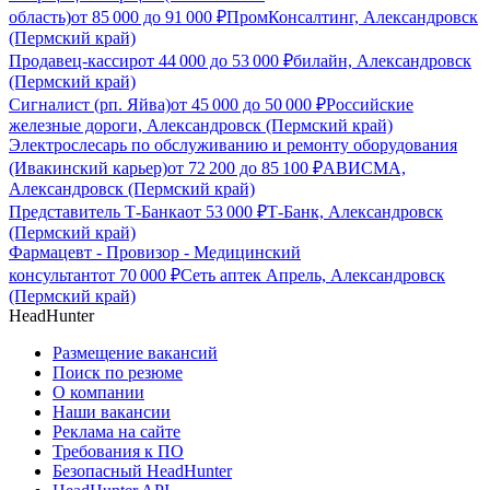
область)
от
85 000
до
91 000
₽
ПромКонсалтинг, Александровск
(Пермский край)
Продавец-кассир
от
44 000
до
53 000
₽
билайн, Александровск
(Пермский край)
Сигналист (рп. Яйва)
от
45 000
до
50 000
₽
Российские
железные дороги, Александровск (Пермский край)
Электрослесарь по обслуживанию и ремонту оборудования
(Ивакинский карьер)
от
72 200
до
85 100
₽
АВИСМА,
Александровск (Пермский край)
Представитель Т-Банка
от
53 000
₽
Т-Банк, Александровск
(Пермский край)
Фармацевт - Провизор - Медицинский
консультант
от
70 000
₽
Сеть аптек Апрель, Александровск
(Пермский край)
HeadHunter
Размещение вакансий
Поиск по резюме
О компании
Наши вакансии
Реклама на сайте
Требования к ПО
Безопасный HeadHunter