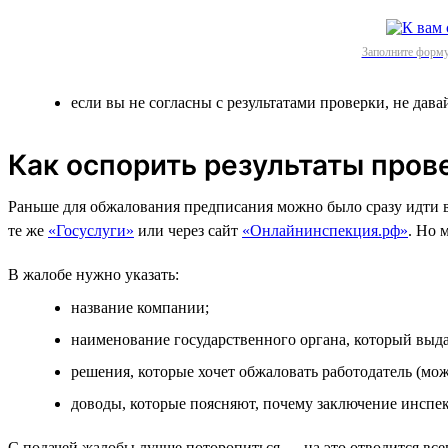
Заполните форму
если вы не согласны с результатами проверки, не дава
Как оспорить результаты пров
Раньше для обжалования предписания можно было сразу идти в 
те же
«Госуслуги»
или через сайт
«Онлайнинспекция.рф»
. Но 
В жалобе нужно указать:
название компании;
наименование государственного органа, который выд
решения, которые хочет обжаловать работодатель (мо
доводы, которые поясняют, почему заключение инспе
С подачей жалобы лучше поторопиться — на это отводится все