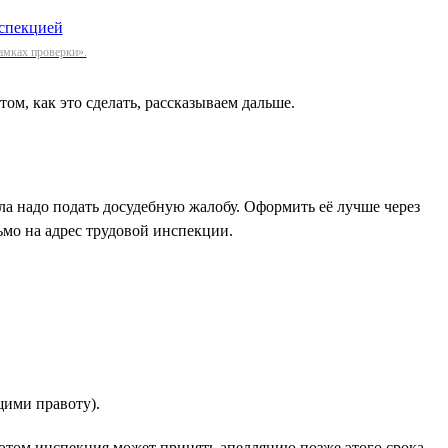
амках проверки».
ом, как это сделать, рассказываем дальше.
ала надо подать досудебную жалобу. Оформить её лучше через
ьмо на адрес трудовой инспекции.
щими правоту).
этом инспекция может принять апелляцию позже этого срока,