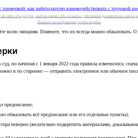
 на сайте «Госуслуги», выбрав опцию «Не согласен с действиями должностного лица в р
Нажмите на изображение, чтобы перейти
йте волю эмоциям. Помните, что их всегда можно обжаловать. О т
ерки
суд, но начиная с 1 января 2022 года правила изменились: снач
можно и по старинке — отправить электронное или обычное пис
ал предписание;
жно обжаловать всё предписание или его отдельные пункты);
ктора неверно (желательно подкрепить материалами, доказываю
го 10 календарных дней с момента получения предписания. При 