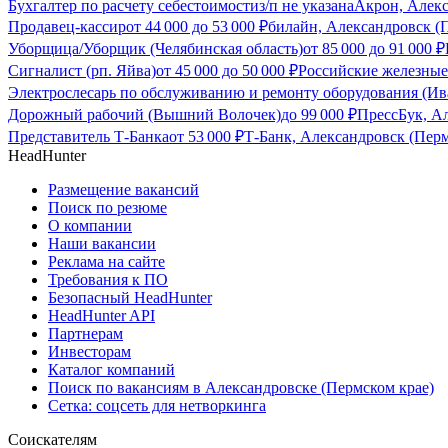
Бухгалтер по расчету себестоимости
з/п не указана
Акрон, Алекс
Продавец-кассир
от
44 000
до
53 000
₽
билайн, Александровск (
Уборщица/Уборщик (Челябинская область)
от
85 000
до
91 000
₽
Сигналист (рп. Яйва)
от
45 000
до
50 000
₽
Российские железные
Электрослесарь по обслуживанию и ремонту оборудования (Ив
Дорожный рабочий (Вышний Волочек)
до
99 000
₽
ПрессБук, А
Представитель Т-Банка
от
53 000
₽
Т-Банк, Александровск (Пер
HeadHunter
Размещение вакансий
Поиск по резюме
О компании
Наши вакансии
Реклама на сайте
Требования к ПО
Безопасный HeadHunter
HeadHunter API
Партнерам
Инвесторам
Каталог компаний
Поиск по вакансиям в Александровске (Пермском крае)
Сетка: соцсеть для нетворкинга
Соискателям