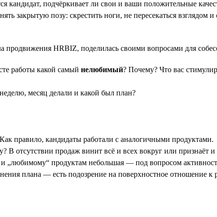
ся кандидат, подчёркивает ли свои и ваши положительные качес
ть закрытую позу: скрестить ноги, не пересекаться взглядом и
ла продвижения HRBIZ, поделилась своими вопросами для собес
сте работы какой самый
нелюбимый
? Почему? Что вас стимулир
неделю, месяц делали и какой был план?
 Как правило, кандидаты работали с аналогичными продуктами.
ту? В отсутствии продаж винит всё и всех вокруг или признаёт 
 и „любимому“ продуктам небольшая — под вопросом активность
лнения плана — есть подозрение на поверхностное отношение к р