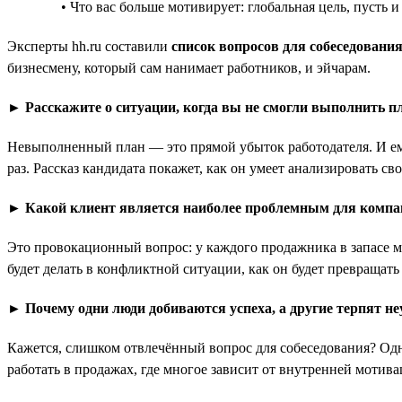
• Что вас больше мотивирует: глобальная цель, пусть и
Эксперты hh.ru составили
список вопросов для собеседовани
бизнесмену, который сам нанимает работников, и эйчарам.
► Расскажите о ситуации, когда вы не смогли выполнить п
Невыполненный план — это прямой убыток работодателя. И ему
раз. Рассказ кандидата покажет, как он умеет анализировать св
► Какой клиент является наиболее проблемным для компа
Это провокационный вопрос: у каждого продажника в запасе м
будет делать в конфликтной ситуации, как он будет превращат
► Почему одни люди добиваются успеха, а другие терпят не
Кажется, слишком отвлечённый вопрос для собеседования? Одна
работать в продажах, где многое зависит от внутренней мотив