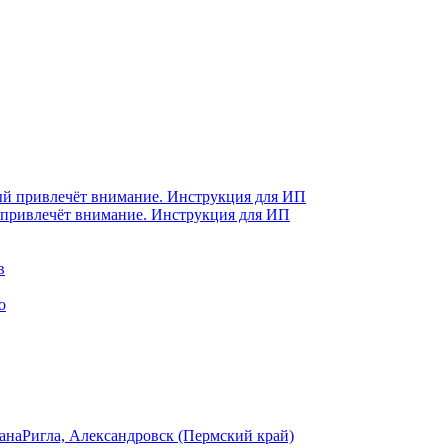
й привлечёт внимание. Инструкция для ИП
зана
Ригла, Александровск (Пермский край)