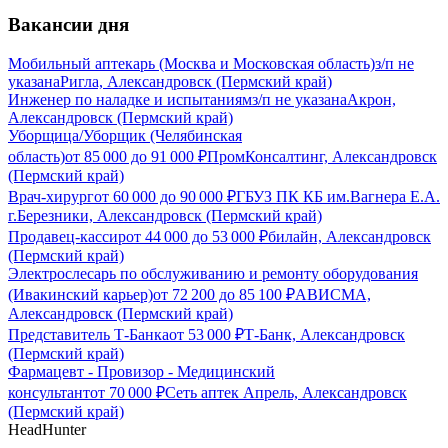
Вакансии дня
Мобильный аптекарь (Москва и Московская область)
з/п не
указана
Ригла, Александровск (Пермский край)
Инженер по наладке и испытаниям
з/п не указана
Акрон,
Александровск (Пермский край)
Уборщица/Уборщик (Челябинская
область)
от
85 000
до
91 000
₽
ПромКонсалтинг, Александровск
(Пермский край)
Врач-хирург
от
60 000
до
90 000
₽
ГБУЗ ПК КБ им.Вагнера Е.А.
г.Березники, Александровск (Пермский край)
Продавец-кассир
от
44 000
до
53 000
₽
билайн, Александровск
(Пермский край)
Электрослесарь по обслуживанию и ремонту оборудования
(Ивакинский карьер)
от
72 200
до
85 100
₽
АВИСМА,
Александровск (Пермский край)
Представитель Т-Банка
от
53 000
₽
Т-Банк, Александровск
(Пермский край)
Фармацевт - Провизор - Медицинский
консультант
от
70 000
₽
Сеть аптек Апрель, Александровск
(Пермский край)
HeadHunter