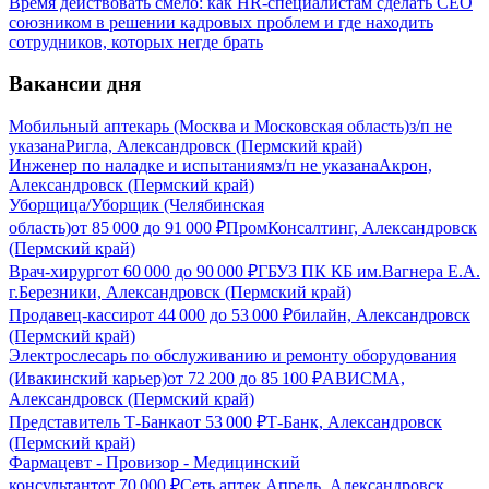
Время действовать смело: как HR-специалистам сделать CEO
союзником в решении кадровых проблем и где находить
сотрудников, которых негде брать
Вакансии дня
Мобильный аптекарь (Москва и Московская область)
з/п не
указана
Ригла, Александровск (Пермский край)
Инженер по наладке и испытаниям
з/п не указана
Акрон,
Александровск (Пермский край)
Уборщица/Уборщик (Челябинская
область)
от
85 000
до
91 000
₽
ПромКонсалтинг, Александровск
(Пермский край)
Врач-хирург
от
60 000
до
90 000
₽
ГБУЗ ПК КБ им.Вагнера Е.А.
г.Березники, Александровск (Пермский край)
Продавец-кассир
от
44 000
до
53 000
₽
билайн, Александровск
(Пермский край)
Электрослесарь по обслуживанию и ремонту оборудования
(Ивакинский карьер)
от
72 200
до
85 100
₽
АВИСМА,
Александровск (Пермский край)
Представитель Т-Банка
от
53 000
₽
Т-Банк, Александровск
(Пермский край)
Фармацевт - Провизор - Медицинский
консультант
от
70 000
₽
Сеть аптек Апрель, Александровск