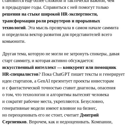
становится ещё более сложной и тактически важной, чем
в предыдущие годы. Справиться с ней помогут только
решения на стыке широкой HR-экспертности,
трансформации роли рекрутеров и прорывных
технологий
. Эта мысль прозвучала в самом начале саммита
и определила вектор развития для представителей всего
комьюнити.
Другая тема, которую не могли не затронуть спикеры, давая
старт саммиту, и которая активно обсуждается:
искусственный интеллект — конкурент или помощник
HR-специалистов
? Пока ChatGPT пишет тексты и генерирует
идеи стартапов, а GenAI презентует проекты инвесторам
и с фантастической точностью ставит диагнозы, опасения
о том, что технологии и алгоритмы вытеснят человека
и сократят рабочие места, укрепляются. Безусловно,
генеративные модели имеют влияние на бизнес,
но переоценивать его не стоит, считает
Дмитрий
Сергиенков
. Впрочем, как и недооценивать. Компании,