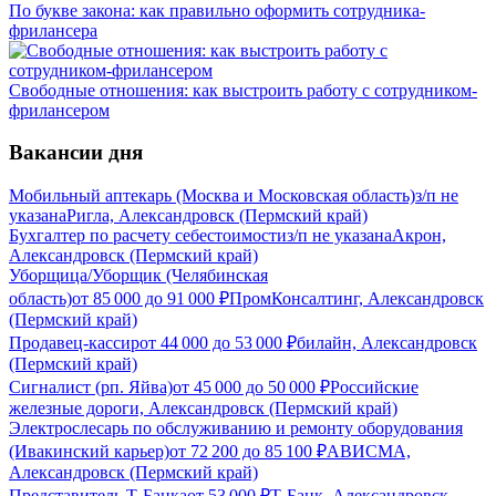
По букве закона: как правильно оформить сотрудника-
фрилансера
Свободные отношения: как выстроить работу с сотрудником-
фрилансером
Вакансии дня
Мобильный аптекарь (Москва и Московская область)
з/п не
указана
Ригла, Александровск (Пермский край)
Бухгалтер по расчету себестоимости
з/п не указана
Акрон,
Александровск (Пермский край)
Уборщица/Уборщик (Челябинская
область)
от
85 000
до
91 000
₽
ПромКонсалтинг, Александровск
(Пермский край)
Продавец-кассир
от
44 000
до
53 000
₽
билайн, Александровск
(Пермский край)
Сигналист (рп. Яйва)
от
45 000
до
50 000
₽
Российские
железные дороги, Александровск (Пермский край)
Электрослесарь по обслуживанию и ремонту оборудования
(Ивакинский карьер)
от
72 200
до
85 100
₽
АВИСМА,
Александровск (Пермский край)
Представитель Т-Банка
от
53 000
₽
Т-Банк, Александровск