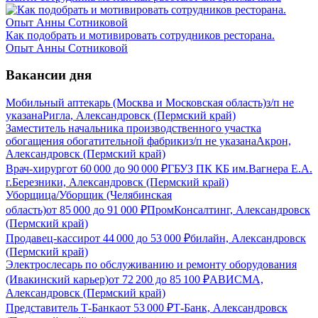
Как подобрать и мотивировать сотрудников ресторана.
Опыт Анны Сотниковой
Вакансии дня
Мобильный аптекарь (Москва и Московская область)
з/п не
указана
Ригла, Александровск (Пермский край)
Заместитель начальника производственного участка
обогащения обогатительной фабрики
з/п не указана
Акрон,
Александровск (Пермский край)
Врач-хирург
от
60 000
до
90 000
₽
ГБУЗ ПК КБ им.Вагнера Е.А.
г.Березники, Александровск (Пермский край)
Уборщица/Уборщик (Челябинская
область)
от
85 000
до
91 000
₽
ПромКонсалтинг, Александровск
(Пермский край)
Продавец-кассир
от
44 000
до
53 000
₽
билайн, Александровск
(Пермский край)
Электрослесарь по обслуживанию и ремонту оборудования
(Ивакинский карьер)
от
72 200
до
85 100
₽
АВИСМА,
Александровск (Пермский край)
Представитель Т-Банка
от
53 000
₽
Т-Банк, Александровск