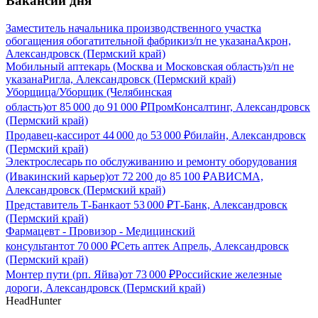
Вакансии дня
Заместитель начальника производственного участка
обогащения обогатительной фабрики
з/п не указана
Акрон,
Александровск (Пермский край)
Мобильный аптекарь (Москва и Московская область)
з/п не
указана
Ригла, Александровск (Пермский край)
Уборщица/Уборщик (Челябинская
область)
от
85 000
до
91 000
₽
ПромКонсалтинг, Александровск
(Пермский край)
Продавец-кассир
от
44 000
до
53 000
₽
билайн, Александровск
(Пермский край)
Электрослесарь по обслуживанию и ремонту оборудования
(Ивакинский карьер)
от
72 200
до
85 100
₽
АВИСМА,
Александровск (Пермский край)
Представитель Т-Банка
от
53 000
₽
Т-Банк, Александровск
(Пермский край)
Фармацевт - Провизор - Медицинский
консультант
от
70 000
₽
Сеть аптек Апрель, Александровск
(Пермский край)
Монтер пути (рп. Яйва)
от
73 000
₽
Российские железные
дороги, Александровск (Пермский край)
HeadHunter