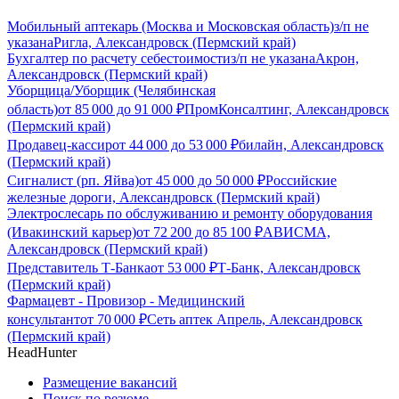
Мобильный аптекарь (Москва и Московская область)
з/п не
указана
Ригла, Александровск (Пермский край)
Бухгалтер по расчету себестоимости
з/п не указана
Акрон,
Александровск (Пермский край)
Уборщица/Уборщик (Челябинская
область)
от
85 000
до
91 000
₽
ПромКонсалтинг, Александровск
(Пермский край)
Продавец-кассир
от
44 000
до
53 000
₽
билайн, Александровск
(Пермский край)
Сигналист (рп. Яйва)
от
45 000
до
50 000
₽
Российские
железные дороги, Александровск (Пермский край)
Электрослесарь по обслуживанию и ремонту оборудования
(Ивакинский карьер)
от
72 200
до
85 100
₽
АВИСМА,
Александровск (Пермский край)
Представитель Т-Банка
от
53 000
₽
Т-Банк, Александровск
(Пермский край)
Фармацевт - Провизор - Медицинский
консультант
от
70 000
₽
Сеть аптек Апрель, Александровск
(Пермский край)
HeadHunter
Размещение вакансий
Поиск по резюме