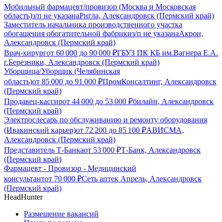
Мобильный фармацевт/провизор (Москва и Московская
область)
з/п не указана
Ригла, Александровск (Пермский край)
Заместитель начальника производственного участка
обогащения обогатительной фабрики
з/п не указана
Акрон,
Александровск (Пермский край)
Врач-хирург
от
60 000
до
90 000
₽
ГБУЗ ПК КБ им.Вагнера Е.А.
г.Березники, Александровск (Пермский край)
Уборщица/Уборщик (Челябинская
область)
от
85 000
до
91 000
₽
ПромКонсалтинг, Александровск
(Пермский край)
Продавец-кассир
от
44 000
до
53 000
₽
билайн, Александровск
(Пермский край)
Электрослесарь по обслуживанию и ремонту оборудования
(Ивакинский карьер)
от
72 200
до
85 100
₽
АВИСМА,
Александровск (Пермский край)
Представитель Т-Банка
от
53 000
₽
Т-Банк, Александровск
(Пермский край)
Фармацевт - Провизор - Медицинский
консультант
от
70 000
₽
Сеть аптек Апрель, Александровск
(Пермский край)
HeadHunter
Размещение вакансий