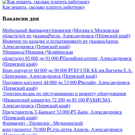
Как решить, сколько платить работнику
Вакансии дня
Мобильный фармацевт/провизор (Москва и Московская
область)
з/п не указана
Ригла, Александровск (Пермский край)
Инженер по наладке и испытаниям
з/п не указана
Акрон,
Александровск (Пермский край)
Уборщица/Уборщик (Челябинская
область)
от
85 000
до
91 000
₽
ПромКонсалтинг, Александровск
(Пермский край)
Врач-хирург
от
60 000
до
90 000
₽
ГБУЗ ПК КБ им.Вагнера Е.А.
г.Березники, Александровск (Пермский край)
Продавец-кассир
от
44 000
до
53 000
₽
билайн, Александровск
(Пермский край)
Электрослесарь по обслуживанию и ремонту оборудования
(Ивакинский карьер)
от
72 200
до
85 100
₽
АВИСМА,
Александровск (Пермский край)
Представитель Т-Банка
от
53 000
₽
Т-Банк, Александровск
(Пермский край)
Фармацевт - Провизор - Медицинский
консультант
от
70 000
₽
Сеть аптек Апрель, Александровск