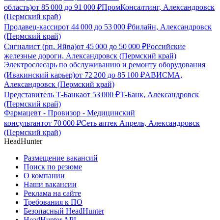
область)
от
85 000
до
91 000
₽
ПромКонсалтинг, Александровск
(Пермский край)
Продавец-кассир
от
44 000
до
53 000
₽
билайн, Александровск
(Пермский край)
Сигналист (рп. Яйва)
от
45 000
до
50 000
₽
Российские
железные дороги, Александровск (Пермский край)
Электрослесарь по обслуживанию и ремонту оборудования
(Ивакинский карьер)
от
72 200
до
85 100
₽
АВИСМА,
Александровск (Пермский край)
Представитель Т-Банка
от
53 000
₽
Т-Банк, Александровск
(Пермский край)
Фармацевт - Провизор - Медицинский
консультант
от
70 000
₽
Сеть аптек Апрель, Александровск
(Пермский край)
HeadHunter
Размещение вакансий
Поиск по резюме
О компании
Наши вакансии
Реклама на сайте
Требования к ПО
Безопасный HeadHunter
HeadHunter API