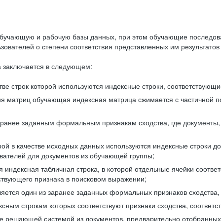
бучающую и рабочую базы данных, при этом обучающие последов
ователей о степени соответствия представленных им результатов 
 заключается в следующем:
ве строк которой используются индексные строки, соответствующ
ия матриц обучающая индексная матрица сжимается с частичной п
аранее заданным формальным признакам сходства, где документы,
ой в качестве исходных данных используются индексные строки д
ователей для документов из обучающей группы;
индексная табличная строка, в которой отдельные ячейки соответ
тствующего признака в поисковом выражении;
ляется один из заранее заданных формальных признаков сходства
ксным строкам которых соответствуют признаки сходства, соотве
е решающей системой из документов, предварительно отобранных 