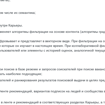
ом числе их семантика;
нутри Карьеры.
еняет алгоритмы фильтрации на основе контента (алгоритмы град
фровывает и представляет в векторном виде. При фильтрации на о
ли которые он изучает в настоящее время. При коллаборативной ф
льзователей или элементы с историей оценок, аналогичной текущ
и поиске в базе резюме и запросов соискателей при поиске вакан
рать наиболее подходящие;
одателей и ранжирования результатов поисковой выдачи в целях п
 ленте рекомендаций, вариантов подписок на людей и сообщества 
 в ленте и рекомендаций в соответствующих разделах Карьеры, а