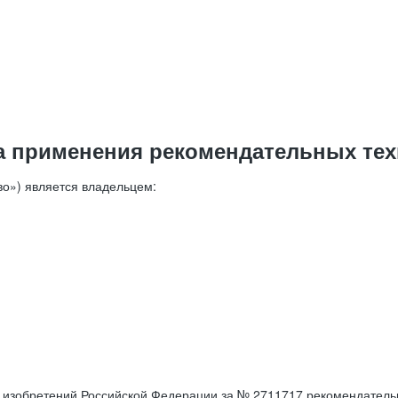
а применения рекомендательных тех
о») является владельцем:
е изобретений Российской Федерации за № 2711717 рекомендатель