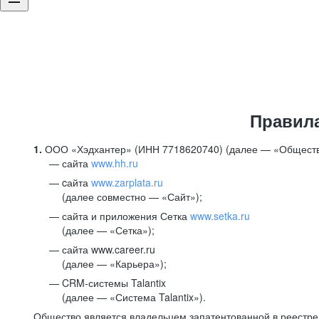
Правил
1.
ООО «Хэдхантер» (ИНН 7718620740) (далее — «Обществ
сайта
www.hh.ru
cайта
www.zarplata.ru
(далее совместно — «Сайт»);
сайта и приложения Сетка
www.setka.ru
(далее — «Сетка»);
сайта www.career.ru
(далее — «Карьера»);
CRM-системы Talantix
(далее — «Система Talantix»).
Общество является владельцем запатентованной в реестр