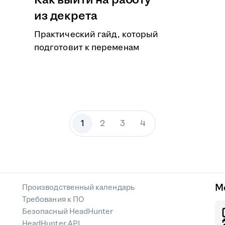
Как выйти на работу
из декрета
Практический гайд, который
подготовит к переменам
1
2
3
4
М
Производственный календарь
Требования к ПО
Безопасный HeadHunter
HeadHunter API