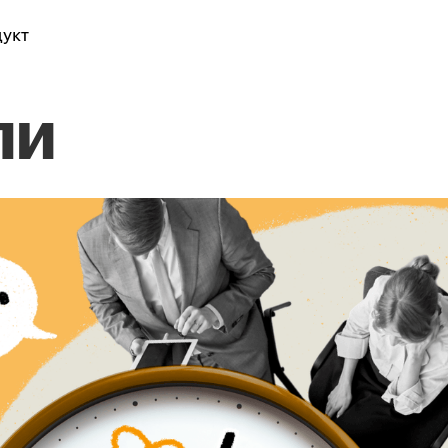
укт
ли