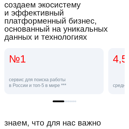
создаем экосистему
и эффективный
платформенный бизнес,
основанный на уникальных
данных и технологиях
4,5
2
со
средняя оценка hh.ru как работодателя **
в h
знаем, что для нас важно