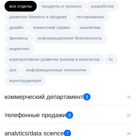
все отделы
продукты и проекты
разработка
развитие бизнеса и продажи
тестирование
дизайн
клиентский сервис
аналитика
финансы
информационная безопасность
маркетинг
корпоративное развитие рынков и капиталов
hr
axo
информационные технологии
юриспруденция
коммерческий департамент
9
Менеджер по работе с ключевыми клиентами (КАМ)
телефонные продажи
8
HeadHunter::Коммерческий департамент
вчера
Менеджер по продажам B2B (сегмент SMB)
analytics/data science
з/п не указана
7