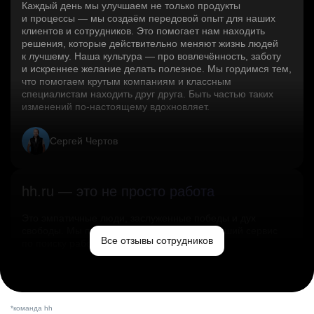
Каждый день мы улучшаем не только продукты
и процессы — мы создаём передовой опыт для наших
клиентов и сотрудников. Это помогает нам находить
решения, которые действительно меняют жизнь людей
к лучшему. Наша культура — про вовлечённость, заботу
и искреннее желание делать полезное. Мы гордимся тем,
что помогаем крутым компаниям и классным
специалистам находить друг друга. Быть частью таких
изменений по‑настоящему вдохновляет.
Сергей Чертов
hh.ru — это не просто работа
Это эмпатичные люди, заслуженные победы и дух
свободы. Мы помогаем миру и создаём лучший сервис
Все отзывы сотрудников
по поиску работы в стране.
Ольга Емельянова
*команда hh