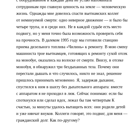
с оборудованием и каждый день не устаю напоминать
сотрудникам про главную ценность на земле — человеческую
жизнь. Однажды мне довелось спасти вьетнамских коллег
от неминуемой смерти: одно неверное движение — и было бы
четыре трупа, и я среди них. Не в каждой судьбе есть место
подвигу, но у меня точно была возможность проверить себя
на прочность. В далеком 1995 году мы готовили станцию
приема дизельного топлива «Чилинь» к ремонту. В мою смену
машиниста трое вьетнамцев, готовящих к ремонту сухой отсек
на монобуе, оказались на волоске от смерти. Внизу, в отсеке
монобуя, я обнаружил три бездыханных тела. Почему они
перестали дышать и что случилось, никто не знал, решение
пришлось принимать мгновенно. Я, задержав дыхание,
спустился к ним в шахту без дыхательного аппарата: вместе
с аппаратом я не проходил в люк. Сейчас понимаю: если бы
споткнулся или сделал вдох, лежал бы там четвертым К
счастью, за минуты удалось вытащить всех: они родили детей
и уже нянчат внуков. Коллеги говорят, это подвиг, для меня —
гражданский долг. Как по-другому?