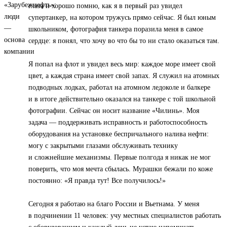
глаза и хорошо помню, как я в первый раз увидел
супертанкер, на котором тружусь прямо сейчас. Я был юным
школьником, фотография танкера поразила меня в самое
сердце: я понял, что хочу во что бы то ни стало оказаться там.
Я попал на флот и увидел весь мир: каждое море имеет свой
цвет, а каждая страна имеет свой запах. Я служил на атомных
подводных лодках, работал на атомном ледоколе и балкере
и в итоге действительно оказался на танкере с той школьной
фотографии. Сейчас он носит название «Чилинь». Моя
задача — поддерживать исправность и работоспособность
оборудования на установке беспричального налива нефти:
могу с закрытыми глазами обслуживать технику
и сложнейшие механизмы. Первые полгода я никак не мог
поверить, что моя мечта сбылась. Мурашки бежали по коже
постоянно: «Я правда тут! Все получилось!»
Сегодня я работаю на благо России и Вьетнама. У меня
в подчинении 11 человек: учу местных специалистов работать