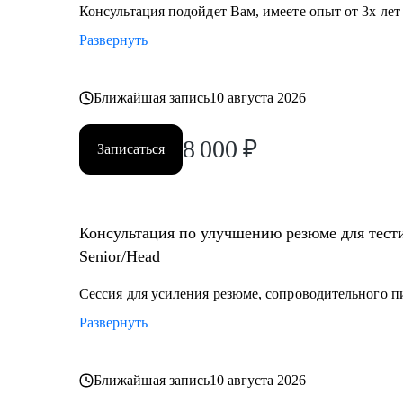
Консультация подойдет Вам, имеете опыт от 3х лет
Кому могу помочь:
Развернуть
• Начинающий / Junior QA
• Middle/Senior QA
• QA Lead
Ближайшая запись
10 августа 2026
8 000
₽
Записаться
Консультация по улучшению резюме для тести
Senior/Head
Сессия для усиления резюме, сопроводительного п
Развернуть
Ближайшая запись
10 августа 2026