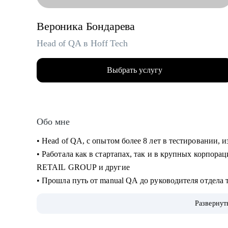
Вероника Бондарева
Head of QA в Hoff Tech
Выбрать услугу
Обо мне
• Head of QA, c опытом более 8 лет в тестировании,
• Работала как в стартапах, так и в крупных корпор
RETAIL GROUP и другие
• Прошла путь от manual QA до руководителя отдела 
• Занималась ручным и автоматизированным тестиров
Развернут
desktop)
• Занимаюсь построением QA процессов и команды, 