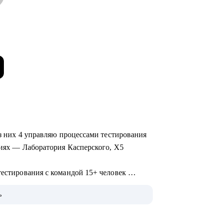
 из них 4 управляю процессами тестирования
ациях — Лаборатория Касперского, X5
тестирования с командой 15+ человек
анием различных продуктов (mobile, web и
ь
развитием и интеграции QA в процесс