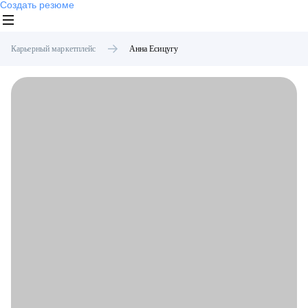
Создать резюме
Карьерный маркетплейс
Анна
Есицугу