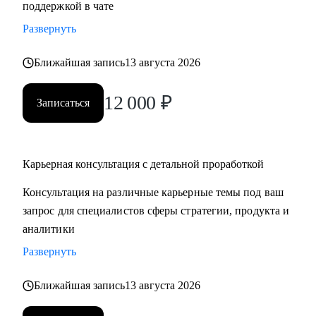
поддержкой в чате
продающее резюме / LinkedIn
Развернуть
• Проведу mock-interview и дам практические
рекомендации по улучшению презентации
Ближайшая запись
13 августа 2026
• Научу нетворчить эффективно и с результатом для
карьеры
12 000
₽
Записаться
• Для тех, кто только задумался о получении визы талантов
в США (EB1-A, O1), расскажу о процессе, поделюсь
ресурсами и контактами, подберу релевантные ресурсы/
организации для закрытия критериев
Карьерная консультация с детальной проработкой
• Для поступающих в бизнес-школы, помогу со стратегией
Консультация на различные карьерные темы под ваш
поступления, а также проверкой материалов (например,
запрос для специалистов сферы стратегии, продукта и
эссе, резюме, рекомендательные письма)
аналитики
Развернуть
Кому могу помочь:
Мои консультации подойдут тем, кто:
Ближайшая запись
13 августа 2026
• Хочет найти работу в IT, FMCG, e-commerce на позициях:
Analytics, Strategy & Ops, Go-To-Market, Product