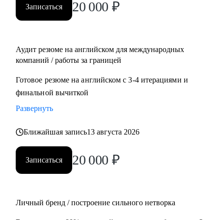
20 000
₽
Записаться
Management, Project Management
• Планирует переехать в Европу или США или уже ищет
там работу
• Думает об иммиграции в США по визе талантов О1 /
Аудит резюме на английском для международных
ЕВ1-А
компаний / работы за границей
• Хочет поступить в топовые бизнес школы в Европе
Готовое резюме на английском с 3-4 итерациями и
финальной вычиткой
Развернуть
Ближайшая запись
13 августа 2026
20 000
₽
Записаться
Личный бренд / построение сильного нетворка