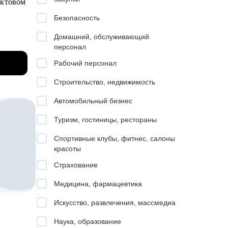
уктовом
Безопасность
к,
Домашний, обслуживающий
персонал
ели.
грамме
и
Рабочий персонал
Строительство, недвижимость
 к
Автомобильный бизнес
другими
Туризм, гостиницы, рестораны
Спортивные клубы, фитнес, салоны
в
красоты
Страхование
Медицина, фармацевтика
вязь.
Искусство, развлечения, массмедиа
Наука, образование