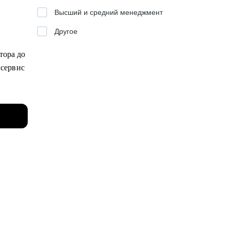
Высший и средний менеджмент
Другое
тора до
 сервис
школ,
ого
ior+).