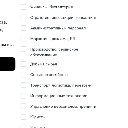
Финансы, бухгалтерия
Стратегия, инвестиции, консалтинг
тве,
Административный персонал
х,
Маркетинг, реклама, PR
там в
Производство, сервисное
e и др.
обслуживание
Добыча сырья
накомым
Сельское хозяйство
Транспорт, логистика, перевозки
ли.
Информационные технологии
з
Управление персоналом, тренинги
отовке
Юристы
Закупки