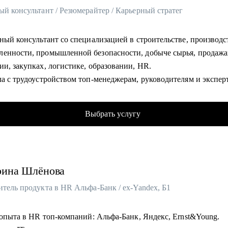
й консультант / Резюмерайтер / Карьерный стратег
ный консультант со специализацией в строительстве, производс
енности, промышленной безопасности, добыче сырья, продажа
ии, закупках, логистике, образовании, HR.
ла с трудоустройством топ-менеджерам, руководителям и экспер
компании: Газпром, Сибур, Роснефть, Яндекс, Сбер, ВТБ, Danon
 в HR и 8 лет в карьерном консультировании.
Выбрать услугу
 3800 консультаций и довольных клиентов. Меня рекомендуют з
гам.
но понимаю вес каждого слова в резюме.
ваю мотивационную поддержку в решении любой карьерной це
рина
Шлёнова
товила 5400+ качественных резюме и сопроводительных писем и
 точных фраз, убедительных достижений.
тель продукта в HR Альфа-Банк / ex-Yandex, Б1
ла 2800+ индивидуальных консультаций по поиску работы, подг
ым вопросам HR и нанимающих руководителей.
т опыта в HR топ-компаний: Альфа-Банк, Яндекс, Ernst&Young.