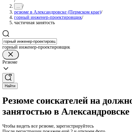
/
/
...
резюме в Александровске (Пермском крае)
/
горный инженер-проектировщик
/
частичная занятость
горный инженер-проектировщик
Резюме
Найти
Резюме соискателей на должн
занятостью в Александровске
Чтобы видеть все резюме, зарегистрируйтесь
После регистрации покажем ещё 2 и откроем фото