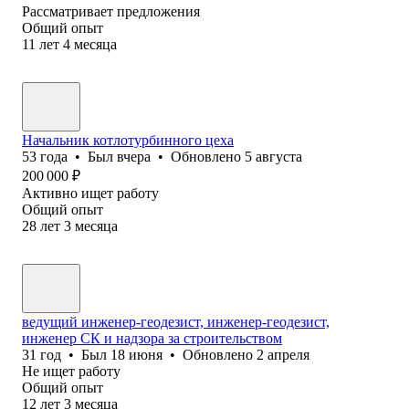
Рассматривает предложения
Общий опыт
11
лет
4
месяца
Начальник котлотурбинного цеха
53
года
•
Был
вчера
•
Обновлено
5 августа
200 000
₽
Активно ищет работу
Общий опыт
28
лет
3
месяца
ведущий инженер-геодезист, инженер-геодезист,
инженер СК и надзора за строительством
31
год
•
Был
18 июня
•
Обновлено
2 апреля
Не ищет работу
Общий опыт
12
лет
3
месяца