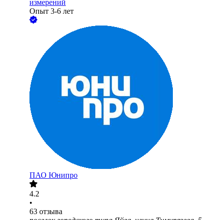
измерений
Опыт 3-6 лет
ПАО
Юнипро
4.2
•
63
отзыва