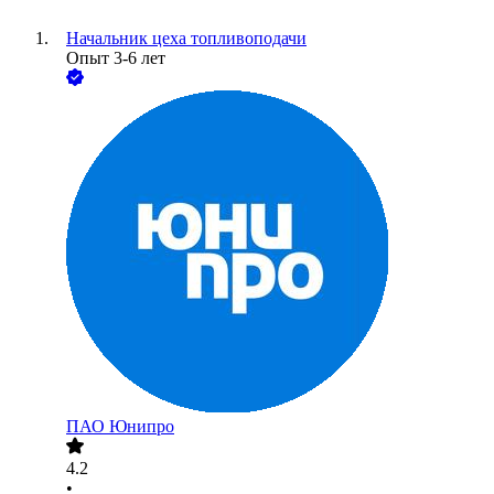
Начальник цеха топливоподачи
Опыт 3-6 лет
ПАО
Юнипро
4.2
•