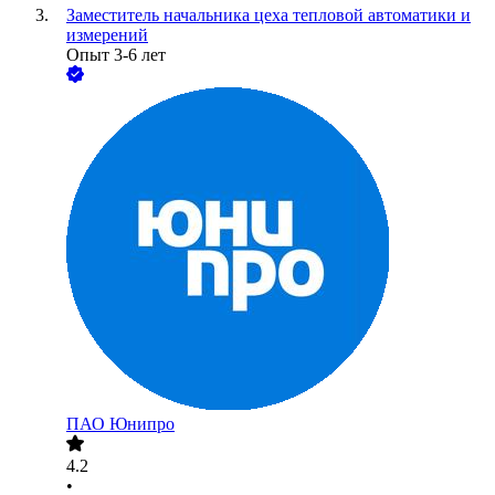
Заместитель начальника цеха тепловой автоматики и
измерений
Опыт 3-6 лет
ПАО
Юнипро
4.2
•