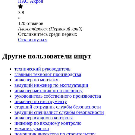
ПАО
Акрон
3.8
•
120
отзывов
Александровск (Пермский край)
Откликнитесь среди первых
Откликнуться
Другие пользователи ищут
технический руководитель
главный технолог производства
инженер по монтажу
ведущий инженер по эксплуатации
инженер-механик по транспорту
руководитель собственного производства
инженер по инструменту
старший сотрудник службы безопасности
ведущий специалист службы безопасности
инженер входного контроля
инженер по входному контролю
механик участка
помощник директора по строительству