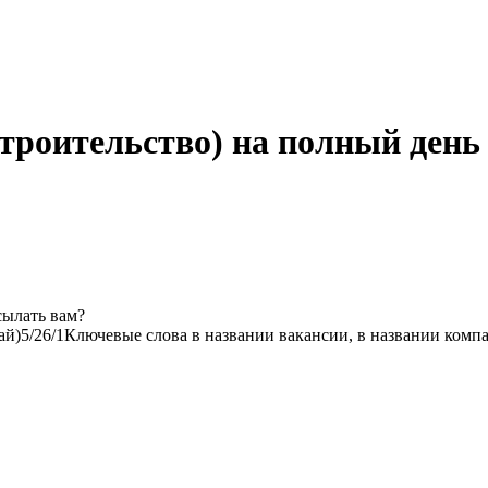
троительство) на полный день
сылать вам?
ай)
5/2
6/1
Ключевые слова в названии вакансии, в названии комп