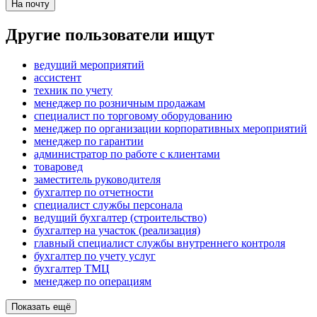
На почту
Другие пользователи ищут
ведущий мероприятий
ассистент
техник по учету
менеджер по розничным продажам
специалист по торговому оборудованию
менеджер по организации корпоративных мероприятий
менеджер по гарантии
администратор по работе с клиентами
товаровед
заместитель руководителя
бухгалтер по отчетности
специалист службы персонала
ведущий бухгалтер (строительство)
бухгалтер на участок (реализация)
главный специалист службы внутреннего контроля
бухгалтер по учету услуг
бухгалтер ТМЦ
менеджер по операциям
Показать ещё