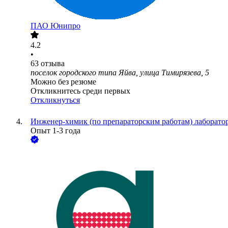
ПАО
Юнипро
4.2
•
63
отзыва
поселок городского типа Яйва, улица Тимирязева, 5
Можно без резюме
Откликнитесь среди первых
Откликнуться
Инженер-химик (по препараторским работам) лаборато
Опыт 1-3 года