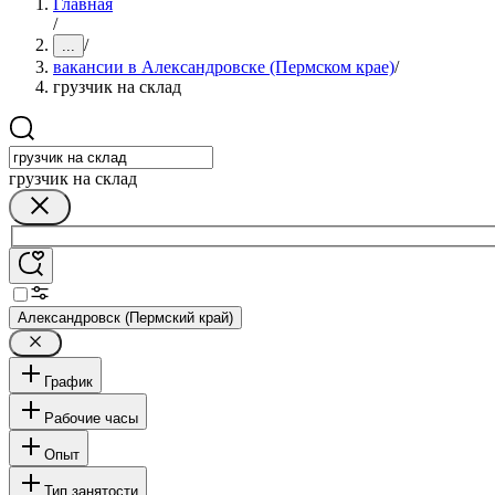
Главная
/
/
...
вакансии в Александровске (Пермском крае)
/
грузчик на склад
грузчик на склад
Александровск (Пермский край)
График
Рабочие часы
Опыт
Тип занятости