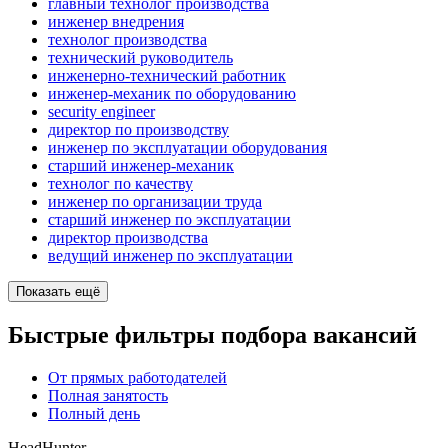
главный технолог производства
инженер внедрения
технолог производства
технический руководитель
инженерно-технический работник
инженер-механик по оборудованию
security engineer
директор по производству
инженер по эксплуатации оборудования
старший инженер-механик
технолог по качеству
инженер по организации труда
старший инженер по эксплуатации
директор производства
ведущий инженер по эксплуатации
Показать ещё
Быстрые фильтры подбора вакансий
От прямых работодателей
Полная занятость
Полный день
HeadHunter