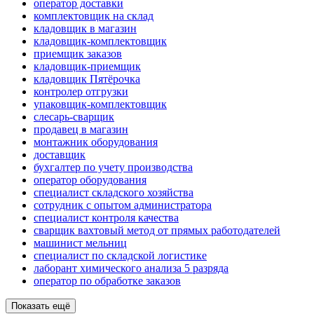
оператор доставки
комплектовщик на склад
кладовщик в магазин
кладовщик-комплектовщик
приемщик заказов
кладовщик-приемщик
кладовщик Пятёрочка
контролер отгрузки
упаковщик-комплектовщик
слесарь-сварщик
продавец в магазин
монтажник оборудования
доставщик
бухгалтер по учету производства
оператор оборудования
специалист складского хозяйства
сотрудник с опытом администратора
специалист контроля качества
сварщик вахтовый метод от прямых работодателей
машинист мельниц
специалист по складской логистике
лаборант химического анализа 5 разряда
оператор по обработке заказов
Показать ещё