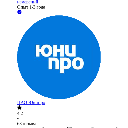
измерений
Опыт 1-3 года
ПАО
Юнипро
4.2
•
63
отзыва