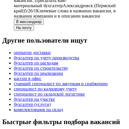
вакансии. Присылать вам?
материальный бухгалтер
Александровск (Пермский
край)
5/2
6/1
Ключевые слова в названии вакансии, в
названии компании и в описании вакансии
В мессенджер
На почту
Другие пользователи ищут
оператор доставки
бухгалтер по учету производства
бухгалтер по расходам
бухгалтер по строительству
бухгалтер по реализации
кассир в офис
старший специалист по закупкам и снабжению
специалист по кадровому учету
специалист по складской логистике
бухгалтер на участке
бухгалтер (услуги)
комплектовщик на склад
Быстрые фильтры подбора вакансий