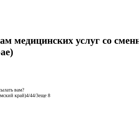
ам медицинских услуг со сме
ае)
сылать вам?
мский край)
4/4
4/3
еще 8