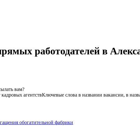
прямых работодателей в Алекс
сылать вам?
т кадровых агентств
Ключевые слова в названии вакансии, в наз
огащения обогатительной фабрики