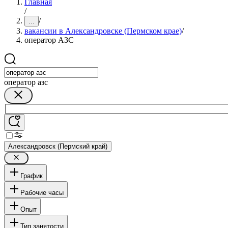
Главная
/
/
...
вакансии в Александровске (Пермском крае)
/
оператор АЗС
оператор азс
Александровск (Пермский край)
График
Рабочие часы
Опыт
Тип занятости