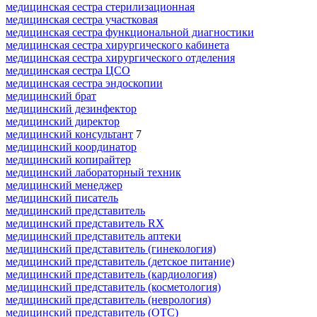
медицинская сестра стерилизационная
медицинская сестра участковая
медицинская сестра функциональной диагностики
медицинская сестра хирургического кабинета
медицинская сестра хирургического отделения
медицинская сестра ЦСО
медицинская сестра эндоскопии
медицинский брат
медицинский дезинфектор
медицинский директор
медицинский консультант
7
медицинский координатор
медицинский копирайтер
медицинский лабораторный техник
медицинский менеджер
медицинский писатель
медицинский представитель
медицинский представитель RX
медицинский представитель аптеки
медицинский представитель (гинекология)
медицинский представитель (детское питание)
медицинский представитель (кардиология)
медицинский представитель (косметология)
медицинский представитель (неврология)
медицинский представитель (ОТС)