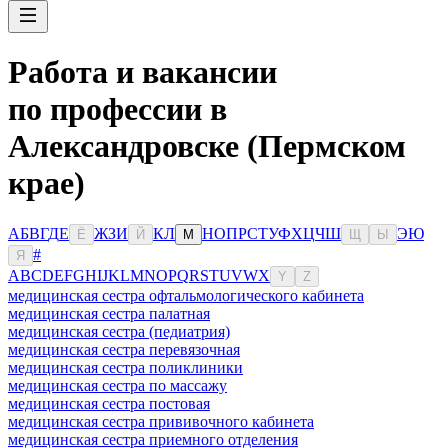
Работа и вакансии
по профессии в
Александровске (Пермском
крае)
А
Б
В
Г
Д
Е
Ж
З
И
К
Л
Н
О
П
Р
С
Т
У
Ф
Х
Ц
Ч
Ш
Э
Ю
Ё
Й
М
Щ
Ы
#
Я
A
B
C
D
E
F
G
H
I
J
K
L
M
N
O
P
Q
R
S
T
U
V
W
X
Y
Z
медицинская сестра офтальмологического кабинета
медицинская сестра палатная
медицинская сестра (педиатрия)
медицинская сестра перевязочная
медицинская сестра поликлиники
медицинская сестра по массажу
медицинская сестра постовая
медицинская сестра прививочного кабинета
медицинская сестра приемного отделения