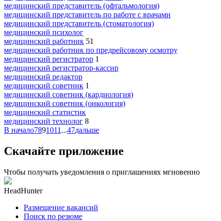
медицинский представитель (офтальмология)
медицинский представитель по работе с врачами
медицинский представитель (стоматология)
медицинский психолог
медицинский работник
51
медицинский работник по предрейсовому осмотру
медицинский регистратор
1
медицинский регистратор-кассир
медицинский редактор
медицинский советник
1
медицинский советник (кардиология)
медицинский советник (онкология)
медицинский статистик
медицинский технолог
8
В начало
7
8
9
10
11
...
47
дальше
Скачайте приложение
Чтобы получать уведомления о приглашениях мгновенно
HeadHunter
Размещение вакансий
Поиск по резюме