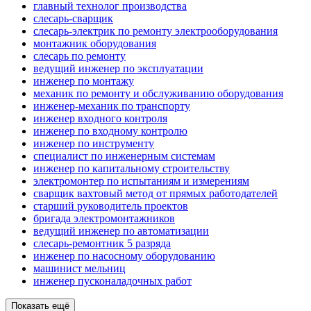
главный технолог производства
слесарь-сварщик
слесарь-электрик по ремонту электрооборудования
монтажник оборудования
слесарь по ремонту
ведущий инженер по эксплуатации
инженер по монтажу
механик по ремонту и обслуживанию оборудования
инженер-механик по транспорту
инженер входного контроля
инженер по входному контролю
инженер по инструменту
специалист по инженерным системам
инженер по капитальному строительству
электромонтер по испытаниям и измерениям
сварщик вахтовый метод от прямых работодателей
старший руководитель проектов
бригада электромонтажников
ведущий инженер по автоматизации
слесарь-ремонтник 5 разряда
инженер по насосному оборудованию
машинист мельниц
инженер пусконаладочных работ
Показать ещё