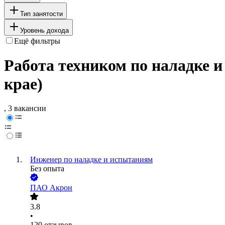
Тип занятости
Уровень дохода
Ещё фильтры
Работа техником по наладке 
крае)
, 3 вакансии
Инженер по наладке и испытаниям
Без опыта
ПАО
Акрон
3.8
•
120
отзывов