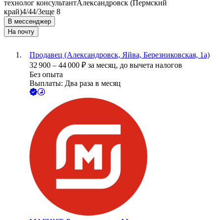
технолог консультант
Александровск (Пермский
край)
4/4
4/3
еще 8
В мессенджер
На почту
Продавец (Александровск, Яйва, Березниковская, 1а)
32 900
–
44 000
₽
за месяц,
до вычета налогов
Без опыта
Выплаты: Два раза в месяц