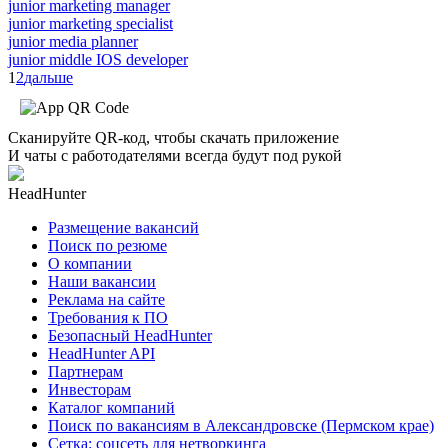
junior marketing manager
junior marketing specialist
junior media planner
junior middle IOS developer
1
2
дальше
Сканируйте QR-код, чтобы скачать приложение
И чаты с работодателями всегда будут под рукой
HeadHunter
Размещение вакансий
Поиск по резюме
О компании
Наши вакансии
Реклама на сайте
Требования к ПО
Безопасный HeadHunter
HeadHunter API
Партнерам
Инвесторам
Каталог компаний
Поиск по вакансиям в Александровске (Пермском крае)
Сетка: соцсеть для нетворкинга