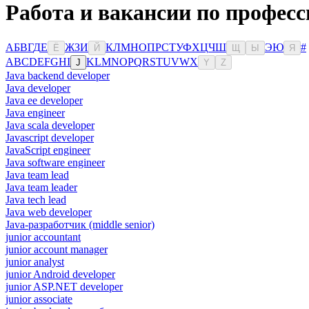
Работа и вакансии по професс
А
Б
В
Г
Д
Е
Ж
З
И
К
Л
М
Н
О
П
Р
С
Т
У
Ф
Х
Ц
Ч
Ш
Э
Ю
#
Ё
Й
Щ
Ы
Я
A
B
C
D
E
F
G
H
I
K
L
M
N
O
P
Q
R
S
T
U
V
W
X
J
Y
Z
Java backend developer
Java developer
Java ee developer
Java engineer
Java scala developer
Javascript developer
JavaScript engineer
Java software engineer
Java team lead
Java team leader
Java tech lead
Java web developer
Java-разработчик (middle senior)
junior accountant
junior account manager
junior analyst
junior Android developer
junior ASP.NET developer
junior associate