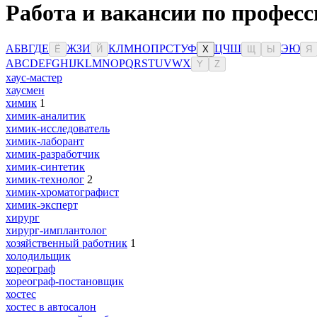
Работа и вакансии по професс
А
Б
В
Г
Д
Е
Ж
З
И
К
Л
М
Н
О
П
Р
С
Т
У
Ф
Ц
Ч
Ш
Э
Ю
Ё
Й
Х
Щ
Ы
Я
A
B
C
D
E
F
G
H
I
J
K
L
M
N
O
P
Q
R
S
T
U
V
W
X
Y
Z
хаус-мастер
хаусмен
химик
1
химик-аналитик
химик-исследователь
химик-лаборант
химик-разработчик
химик-синтетик
химик-технолог
2
химик-хроматографист
химик-эксперт
хирург
хирург-имплантолог
хозяйственный работник
1
холодильщик
хореограф
хореограф-постановщик
хостес
хостес в автосалон