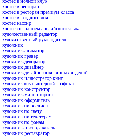
хостес в ночной клуб
хостес в ресторан
хостес в ресторан премиум-класса
хостес выходного дня
хостес-кассир
хостес со знанием английского языка
художественный редактор
художественный руководитель
художник
художник-аниматор
художник-гравер
художник-декоратор
художник-дизайнер
художник-дизайнер ювелирных изделий
художник-иллюстратор книг
художник компьютерной графики
художник-конструктор
художник-миниатюрист
художник-оформитель
художник по росписи
художник по свету
художник по текстурам
художник по фонам
художник-преподаватель
художник-реставратор