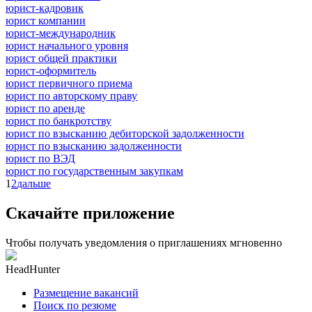
юрист-кадровик
юрист компании
юрист-международник
юрист начального уровня
юрист общей практики
юрист-оформитель
юрист первичного приема
юрист по авторскому праву
юрист по аренде
юрист по банкротству
юрист по взысканию дебиторской задолженности
юрист по взысканию задолженности
юрист по ВЭД
юрист по государственным закупкам
1
2
дальше
Скачайте приложение
Чтобы получать уведомления о приглашениях мгновенно
HeadHunter
Размещение вакансий
Поиск по резюме