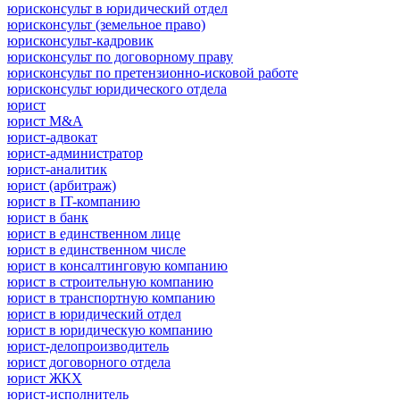
юрисконсульт в юридический отдел
юрисконсульт (земельное право)
юрисконсульт-кадровик
юрисконсульт по договорному праву
юрисконсульт по претензионно-исковой работе
юрисконсульт юридического отдела
юрист
юрист M&A
юрист-адвокат
юрист-администратор
юрист-аналитик
юрист (арбитраж)
юрист в IT-компанию
юрист в банк
юрист в единственном лице
юрист в единственном числе
юрист в консалтинговую компанию
юрист в строительную компанию
юрист в транспортную компанию
юрист в юридический отдел
юрист в юридическую компанию
юрист-делопроизводитель
юрист договорного отдела
юрист ЖКХ
юрист-исполнитель