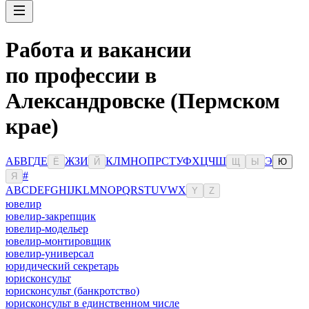
Работа и вакансии
по профессии в
Александровске (Пермском
крае)
А
Б
В
Г
Д
Е
Ж
З
И
К
Л
М
Н
О
П
Р
С
Т
У
Ф
Х
Ц
Ч
Ш
Э
Ё
Й
Щ
Ы
Ю
#
Я
A
B
C
D
E
F
G
H
I
J
K
L
M
N
O
P
Q
R
S
T
U
V
W
X
Y
Z
ювелир
ювелир-закрепщик
ювелир-модельер
ювелир-монтировщик
ювелир-универсал
юридический секретарь
юрисконсульт
юрисконсульт (банкротство)
юрисконсульт в единственном числе