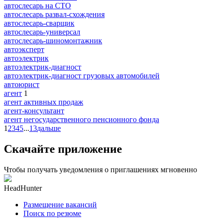
автослесарь на СТО
автослесарь развал-схождения
автослесарь-сварщик
автослесарь-универсал
автослесарь-шиномонтажник
автоэксперт
автоэлектрик
автоэлектрик-диагност
автоэлектрик-диагност грузовых автомобилей
автоюрист
агент
1
агент активных продаж
агент-консультант
агент негосударственного пенсионного фонда
1
2
3
4
5
...
13
дальше
Скачайте приложение
Чтобы получать уведомления о приглашениях мгновенно
HeadHunter
Размещение вакансий
Поиск по резюме