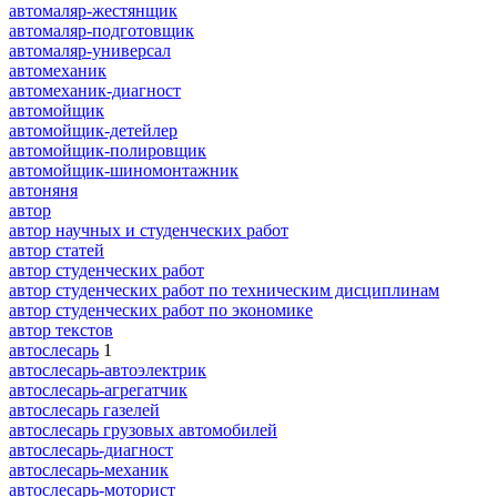
автомаляр-жестянщик
автомаляр-подготовщик
автомаляр-универсал
автомеханик
автомеханик-диагност
автомойщик
автомойщик-детейлер
автомойщик-полировщик
автомойщик-шиномонтажник
автоняня
автор
автор научных и студенческих работ
автор статей
автор студенческих работ
автор студенческих работ по техническим дисциплинам
автор студенческих работ по экономике
автор текстов
автослесарь
1
автослесарь-автоэлектрик
автослесарь-агрегатчик
автослесарь газелей
автослесарь грузовых автомобилей
автослесарь-диагност
автослесарь-механик
автослесарь-моторист