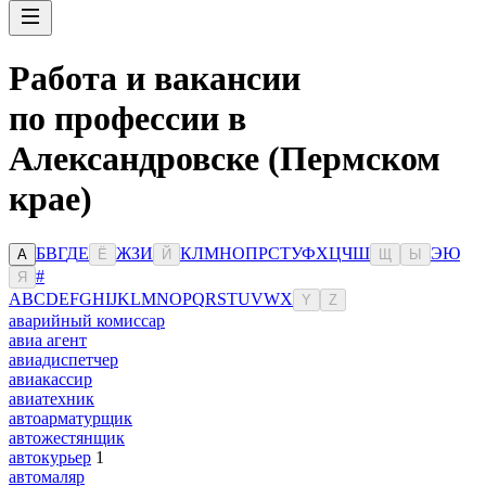
Работа и вакансии
по профессии в
Александровске (Пермском
крае)
Б
В
Г
Д
Е
Ж
З
И
К
Л
М
Н
О
П
Р
С
Т
У
Ф
Х
Ц
Ч
Ш
Э
Ю
А
Ё
Й
Щ
Ы
#
Я
A
B
C
D
E
F
G
H
I
J
K
L
M
N
O
P
Q
R
S
T
U
V
W
X
Y
Z
аварийный комиссар
авиа агент
авиадиспетчер
авиакассир
авиатехник
автоарматурщик
автожестянщик
автокурьер
1
автомаляр