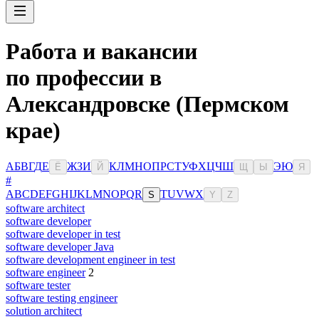
Работа и вакансии
по профессии в
Александровске (Пермском
крае)
А
Б
В
Г
Д
Е
Ж
З
И
К
Л
М
Н
О
П
Р
С
Т
У
Ф
Х
Ц
Ч
Ш
Э
Ю
Ё
Й
Щ
Ы
Я
#
A
B
C
D
E
F
G
H
I
J
K
L
M
N
O
P
Q
R
T
U
V
W
X
S
Y
Z
software architect
software developer
software developer in test
software developer Java
software development engineer in test
software engineer
2
software tester
software testing engineer
solution architect