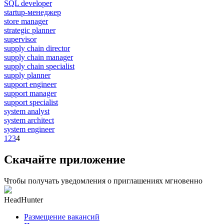
SQL developer
startup-менеджер
store manager
strategic planner
supervisor
supply chain director
supply chain manager
supply chain specialist
supply planner
support engineer
support manager
support specialist
system analyst
system architect
system engineer
1
2
3
4
Скачайте приложение
Чтобы получать уведомления о приглашениях мгновенно
HeadHunter
Размещение вакансий