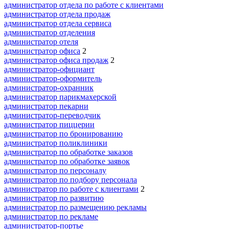
администратор отдела по работе с клиентами
администратор отдела продаж
администратор отдела сервиса
администратор отделения
администратор отеля
администратор офиса
2
администратор офиса продаж
2
администратор-официант
администратор-оформитель
администратор-охранник
администратор парикмахерской
администратор пекарни
администратор-переводчик
администратор пиццерии
администратор по бронированию
администратор поликлиники
администратор по обработке заказов
администратор по обработке заявок
администратор по персоналу
администратор по подбору персонала
администратор по работе с клиентами
2
администратор по развитию
администратор по размещению рекламы
администратор по рекламе
администратор-портье