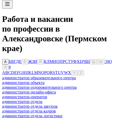
Работа и вакансии
по профессии в
Александровске (Пермском
крае)
Б
В
Г
Д
Е
Ж
З
И
К
Л
М
Н
О
П
Р
С
Т
У
Ф
Х
Ц
Ч
Ш
Э
Ю
А
Ё
Й
Щ
Ы
#
Я
A
B
C
D
E
F
G
H
I
J
K
L
M
N
O
P
Q
R
S
T
U
V
W
X
Y
Z
администратор образовательного центра
администратор объекта
администратор оздоровительного центра
администратор онлайн-офиса
администратор-оператор
администратор отдела
администратор отдела закупок
администратор отдела кадров
администратор отдела логистики