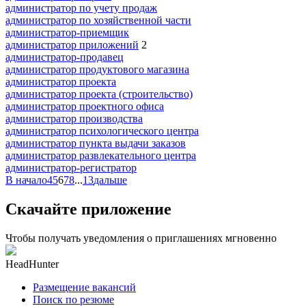
администратор по учету продаж
администратор по хозяйственной части
администратор-приемщик
администратор приложений
2
администратор-продавец
администратор продуктового магазина
администратор проекта
администратор проекта (строительство)
администратор проектного офиса
администратор производства
администратор психологического центра
администратор пункта выдачи заказов
администратор развлекательного центра
администратор-регистратор
В начало
4
5
6
7
8
...
13
дальше
Скачайте приложение
Чтобы получать уведомления о приглашениях мгновенно
HeadHunter
Размещение вакансий
Поиск по резюме