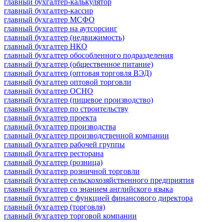
главный бухгалтер-калькулятор
главный бухгалтер-кассир
главный бухгалтер МСФО
главный бухгалтер на аутсорсинг
главный бухгалтер (недвижимость)
главный бухгалтер НКО
главный бухгалтер обособленного подразделения
главный бухгалтер (общественное питание)
главный бухгалтер (оптовая торговля ВЭД)
главный бухгалтер оптовой торговли
главный бухгалтер ОСНО
главный бухгалтер (пищевое производство)
главный бухгалтер по строительству
главный бухгалтер проекта
главный бухгалтер производства
главный бухгалтер производственной компании
главный бухгалтер рабочей группы
главный бухгалтер ресторана
главный бухгалтер (розница)
главный бухгалтер розничной торговли
главный бухгалтер сельскохозяйственного предприятия
главный бухгалтер со знанием английского языка
главный бухгалтер с функцией финансового директора
главный бухгалтер (торговля)
главный бухгалтер торговой компании