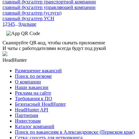
главный бухгалтер транспортной компании
главный бухгалтер управляющей компании
главный бухгалтер (услуги)
главный бухгалтер УСН
1
2
3
4
5
...
9
дальше
Сканируйте QR-код, чтобы скачать приложение
И чаты с работодателями всегда будут под рукой
HeadHunter
Размещение вакансий
Поиск по резюме
О компании
Наши вакансии
Реклама на сайте
Требования к ПО
Безопасный HeadHunter
HeadHunter API
Партнерам
Инвесторам
Каталог компаний
Поиск по вакансиям в Александровске (Пермском крае)
Сетка: соцсеть для нетворкинга