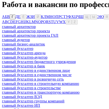
Работа и вакансии по професс
А
Б
В
Д
Е
Ж
З
И
К
Л
М
Н
О
П
Р
С
Т
У
Ф
Х
Ц
Ч
Ш
Э
Ю
Г
Ё
Й
Щ
Ы
Я
A
B
C
D
E
F
G
H
I
J
K
L
M
N
O
P
Q
R
S
T
U
V
W
X
Y
Z
главный архитектор
главный архитектор проекта
главный архитектор проекта ГАП
главный аудитор
главный бизнес-аналитик
главный бухгалтер
главный бухгалтер аренда
главный бухгалтер-аудитор
главный бухгалтер бюджетного учреждения
главный бухгалтер в банк
главный бухгалтер в единственном лице
главный бухгалтер в единственном числе
главный бухгалтер в розничную сеть
главный бухгалтер в строительную компанию
главный бухгалтер в строительстве
главный бухгалтер в транспортную компанию
главный бухгалтер ВЭД
главный бухгалтер группы компаний
главный бухгалтер ИП